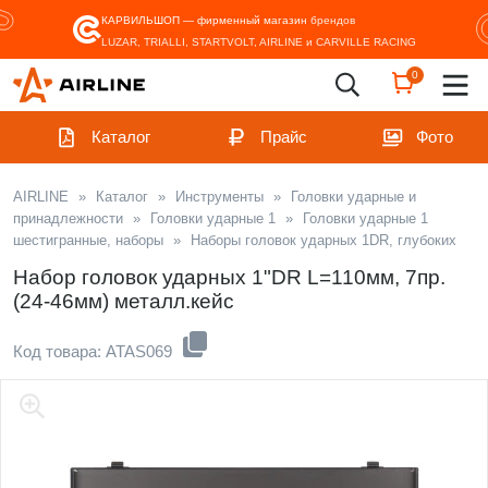
КАРВИЛЬШОП — фирменный магазин
брендов
LUZAR, TRIALLI, STARTVOLT, AIRLINE и CARVILLE RACING
0
Каталог
Прайс
Фото
AIRLINE
»
Каталог
»
Инструменты
»
Головки ударные и
принадлежности
»
Головки ударные 1
»
Головки ударные 1
шестигранные, наборы
»
Наборы головок ударных 1DR, глубоких
Набор головок ударных 1"DR L=110мм, 7пр.
(24-46мм) металл.кейс
Код товара: ATAS069