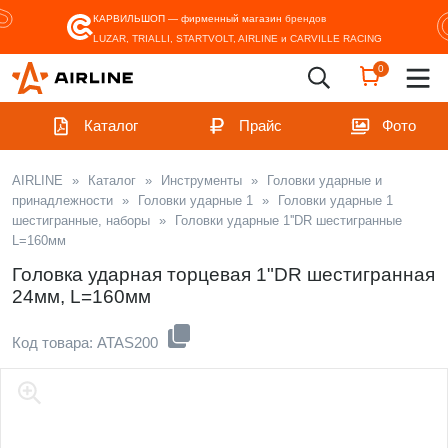
КАРВИЛЬШОП — фирменный магазин
брендов
LUZAR, TRIALLI, STARTVOLT, AIRLINE и CARVILLE RACING
0
Каталог
Прайс
Фото
AIRLINE
»
Каталог
»
Инструменты
»
Головки ударные и
принадлежности
»
Головки ударные 1
»
Головки ударные 1
шестигранные, наборы
»
Головки ударные 1''DR шестигранные
L=160мм
Головка ударная торцевая 1"DR шестигранная
24мм, L=160мм
Код товара: ATAS200