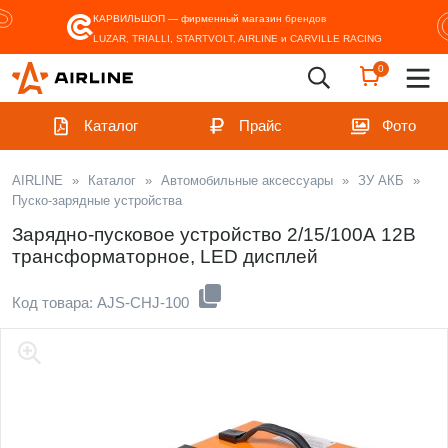
КАРВИЛЬШОП — фирменный магазин
брендов
LUZAR, TRIALLI, STARTVOLT, AIRLINE и CARVILLE RACING
0
Каталог
Прайс
Фото
AIRLINE
»
Каталог
»
Автомобильные аксессуары
»
ЗУ АКБ
»
Пуско-зарядные устройства
Зарядно-пусковое устройство 2/15/100А 12В
трансформаторное, LED дисплей
Код товара: AJS-CHJ-100