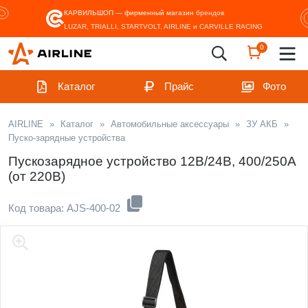
КАРВИЛЬШОП — фирменный магазин
брендов
LUZAR, TRIALLI, STARTVOLT, AIRLINE и CARVILLE RACING
0
Каталог
Прайс
Фото
AIRLINE
»
Каталог
»
Автомобильные аксессуары
»
ЗУ АКБ
»
Пуско-зарядные устройства
Пускозарядное устройство 12В/24В, 400/250А
(от 220В)
Код товара: AJS-400-02