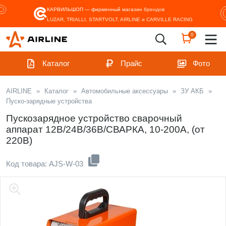
КАРВИЛЬШОП — фирменный магазин
брендов
LUZAR, TRIALLI, STARTVOLT, AIRLINE и CARVILLE RACING
0
Каталог
Прайс
Фото
AIRLINE
»
Каталог
»
Автомобильные аксессуары
»
ЗУ АКБ
»
Пуско-зарядные устройства
Пускозарядное устройство сварочный
аппарат 12В/24В/36В/СВАРКА, 10-200А, (от
220В)
Код товара: AJS-W-03