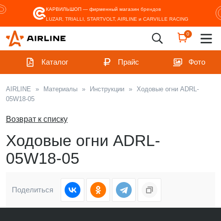
КАРВИЛЬШОП — фирменный магазин
брендов
LUZAR, TRIALLI, STARTVOLT, AIRLINE и CARVILLE RACING
0
Каталог
Прайс
Фото
AIRLINE
»
Материалы
»
Инструкции
»
Ходовые огни ADRL-
05W18-05
Возврат к списку
Ходовые огни ADRL-
05W18-05
Поделиться