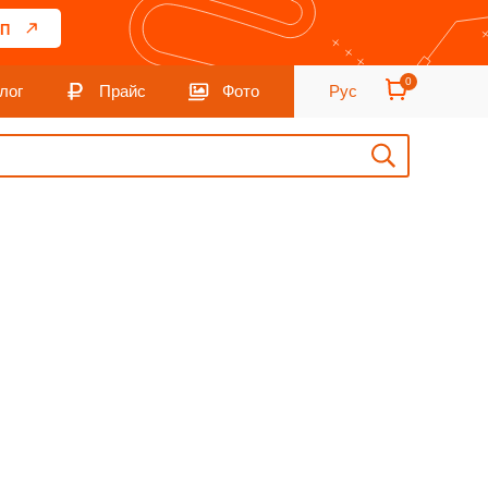
П
0
лог
Прайс
Фото
Рус