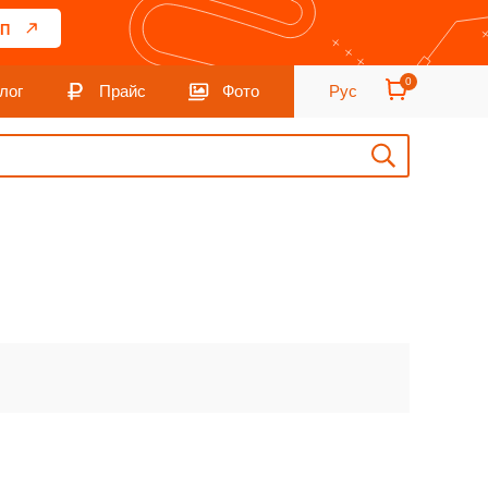
П
0
лог
Прайс
Фото
Рус