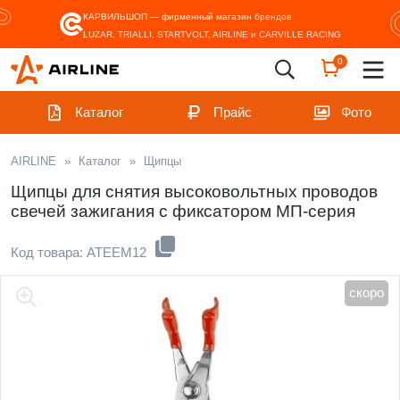
КАРВИЛЬШОП — фирменный магазин
брендов
LUZAR, TRIALLI, STARTVOLT, AIRLINE и CARVILLE RACING
0
Каталог
Прайс
Фото
AIRLINE
»
Каталог
»
Щипцы
Щипцы для снятия высоковольтных проводов
свечей зажигания с фиксатором МП-серия
Код товара: ATEEM12
скоро