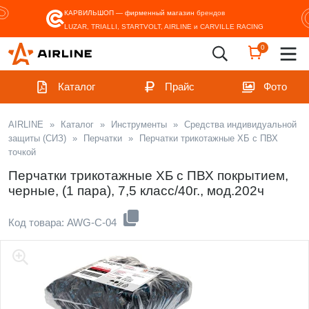
КАРВИЛЬШОП — фирменный магазин
брендов
LUZAR, TRIALLI, STARTVOLT, AIRLINE и CARVILLE RACING
0
Каталог
Прайс
Фото
AIRLINE
»
Каталог
»
Инструменты
»
Средства индивидуальной
защиты (СИЗ)
»
Перчатки
»
Перчатки трикотажные ХБ с ПВХ
точкой
Перчатки трикотажные ХБ с ПВХ покрытием,
черные, (1 пара), 7,5 класс/40г., мод.202ч
Код товара: AWG-C-04