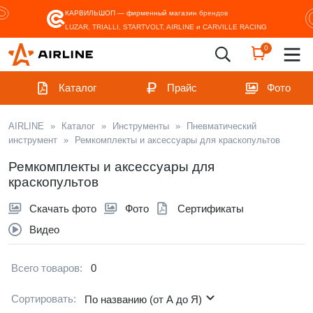
КАРВИЛЬШОП — фирменный магазин
брендов
LUZAR, TRIALLI, STARTVOLT, AIRLINE и CARVILLE RACING
0
Каталог
Прайс
Фото
AIRLINE
»
Каталог
»
Инструменты
»
Пневматический
инструмент
»
Ремкомплекты и аксессуары для краскопультов
Ремкомплекты и аксессуары для
краскопультов
Скачать фото
Фото
Сертификаты
Видео
Всего товаров:
0
Сортировать:
По названию (от А до Я)