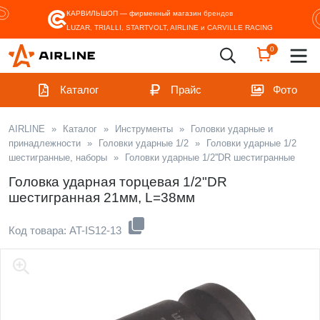
КАРВИЛЬШОП — фирменный магазин
брендов
LUZAR, TRIALLI, STARTVOLT, AIRLINE и CARVILLE RACING
0
Каталог
Прайс
Фото
AIRLINE
»
Каталог
»
Инструменты
»
Головки ударные и
принадлежности
»
Головки ударные 1/2
»
Головки ударные 1/2
шестигранные, наборы
»
Головки ударные 1/2''DR шестигранные
Головка ударная торцевая 1/2"DR
шестигранная 21мм, L=38мм
Код товара: AT-IS12-13