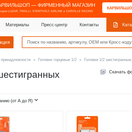
АРВИЛЬШОП — ФИРМЕННЫЙ МАГАЗИН
КАРВИЛЬШО
ендов
LUZAR, TRIALLI, STARTVOLT, AIRLINE и CARVILLE RACING
Материалы
Пресс-центр
Контакты
Ката
кция
и принадлежности
»
Головки торцевые 1/2
»
Головки 1/2 шестигранные
 шестигранных
Скачать ф
анию (от А до Я)