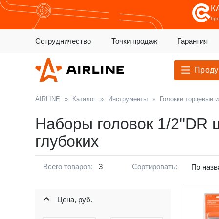
К
бр
Сотрудничество
Точки продаж
Гарантия
Проду
AIRLINE
»
Каталог
»
Инструменты
»
Головки торцевые 
Наборы головок 1/2''DR
глубоких
Всего товаров:
3
Сортировать:
По назв
Цена, руб.