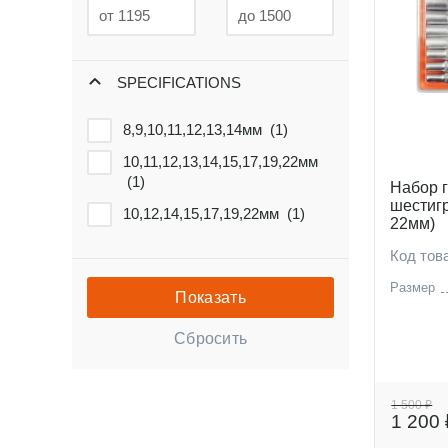
SPECIFICATIONS
8,9,10,11,12,13,14мм (
1
)
10,11,12,13,14,15,17,19,22мм
(
1
)
Набор 
шестигр
10,12,14,15,17,19,22мм (
1
)
22мм)
Код тов
Размер
1 500 ₽
1 200 