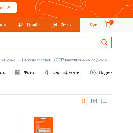
П
0
лог
Прайс
Фото
Рус
, наборы
»
Наборы головок 1/2''DR шестигранных глубоких
ото
Фото
Сертификаты
Видео