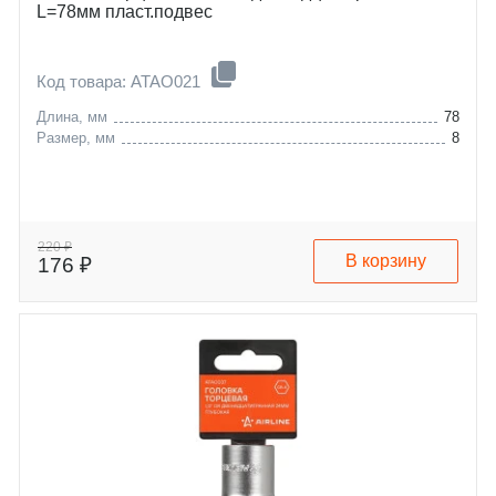
L=78мм пласт.подвес
Код товара: ATAO021
Длина, мм
78
Размер, мм
8
220 ₽
В корзину
176 ₽