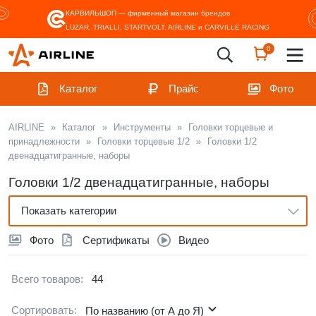
КАРВИЛЬШОП — фирменный магазин
брендов
LUZAR, TRIALLI, STARTVOLT, AIRLINE и CARVILLE RACING
0
Каталог
Прайс
Фото
AIRLINE
»
Каталог
»
Инструменты
»
Головки торцевые и
принадлежности
»
Головки торцевые 1/2
»
Головки 1/2
двенадцатигранные, наборы
Головки 1/2 двенадцатигранные, наборы
Показать категории
Фото
Сертификаты
Видео
Всего товаров:
44
Сортировать:
По названию (от А до Я)