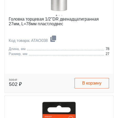
Головка торцевая 1/2"DR двенадцатигранная
27мм, L=78мм пласт.подвес
Код товара: ATAO038
Длина, мм
78
Размер, мм
27
595 ₽
В корзину
502 ₽