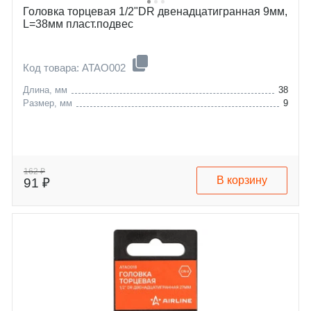
Головка торцевая 1/2"DR двенадцатигранная 9мм,
L=38мм пласт.подвес
Код товара: ATAO002
Длина, мм
38
Размер, мм
9
162 ₽
В корзину
91 ₽