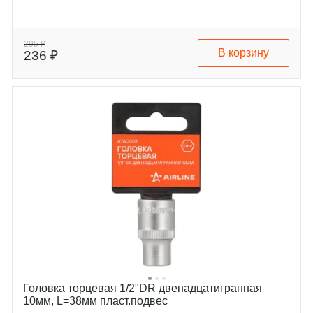
295 ₽
В корзину
236 ₽
Головка торцевая 1/2"DR двенадцатигранная
10мм, L=38мм пласт.подвес