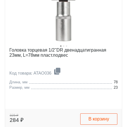
Головка торцевая 1/2"DR двенадцатигранная
23мм, L=78мм пласт.подвес
Код товара: ATAO036
Длина, мм
78
Размер, мм
23
325 ₽
В корзину
284 ₽