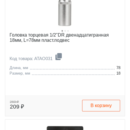
Головка торцевая 1/2"DR двенадцатигранная
18мм, L=78мм пласт.подвес
Код товара: ATAO031
Длина, мм
78
Размер, мм
18
260 ₽
В корзину
209 ₽