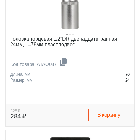
Головка торцевая 1/2"DR двенадцатигранная
24мм, L=78мм пласт.подвес
Код товара: ATAO037
Длина, мм
78
Размер, мм
24
325 ₽
В корзину
284 ₽