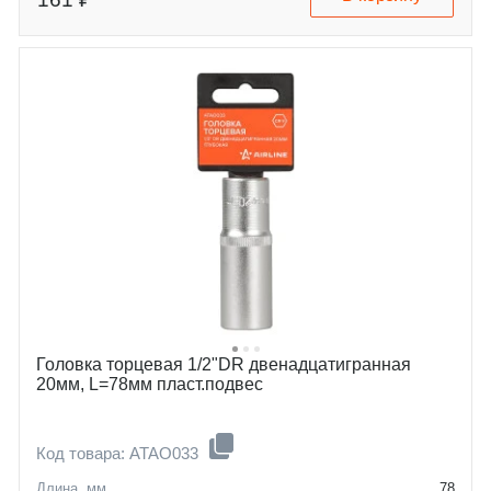
Головка торцевая 1/2"DR двенадцатигранная
20мм, L=78мм пласт.подвес
Код товара: ATAO033
Длина, мм
78