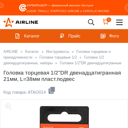
КАРВИЛЬШОП — фирменный магазин
брендов
LUZAR, TRIALLI, STARTVOLT, AIRLINE и CARVILLE RACING
0
Каталог
Прайс
Фото
AIRLINE
»
Каталог
»
Инструменты
»
Головки торцевые и
принадлежности
»
Головки торцевые 1/2
»
Головки 1/2
двенадцатигранные, наборы
»
Головки 1/2''DR двенадцатигранные
Головка торцевая 1/2"DR двенадцатигранная
21мм, L=38мм пласт.подвес
Код товара: ATAO014