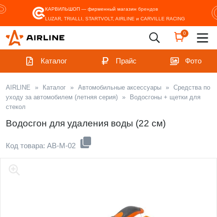
КАРВИЛЬШОП — фирменный магазин
брендов
LUZAR, TRIALLI, STARTVOLT, AIRLINE и CARVILLE RACING
0
Каталог
Прайс
Фото
AIRLINE
»
Каталог
»
Автомобильные аксессуары
»
Средства по
уходу за автомобилем (летняя серия)
»
Водосгоны + щетки для
стекол
Водосгон для удаления воды (22 см)
Код товара: AB-M-02