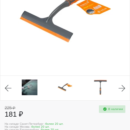
225 ₽
В наличии
181 ₽
На складе Санкт-Петербург :
более 20 шт.
На складе Москва :
более 20 шт.
На складе Екатеринбург :
более 20 шт.