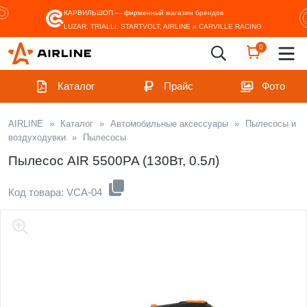
КАРВИЛЬШОП — фирменный магазин
брендов
LUZAR, TRIALLI, STARTVOLT, AIRLINE и CARVILLE RACING
0
Каталог
Прайс
Фото
AIRLINE
»
Каталог
»
Автомобильные аксессуары
»
Пылесосы и
воздуходувки
»
Пылесосы
Пылесос AIR 5500PA (130Вт, 0.5л)
Код товара: VCA-04