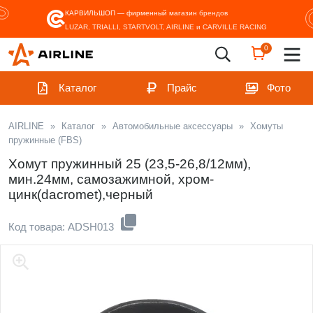
КАРВИЛЬШОП — фирменный магазин
брендов
LUZAR, TRIALLI, STARTVOLT, AIRLINE и CARVILLE RACING
0
Каталог
Прайс
Фото
AIRLINE
»
Каталог
»
Автомобильные аксессуары
»
Хомуты
пружинные (FBS)
Хомут пружинный 25 (23,5-26,8/12мм),
мин.24мм, самозажимной, хром-
цинк(dacromet),черный
Код товара: ADSH013