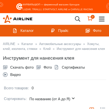
КАРВИЛЬШОП — фирменный магазин
брендов
LUZAR, TRIALLI, STARTVOLT, AIRLINE и CARVILLE RACING
0
Каталог
Прайс
Фото
AIRLINE
»
Каталог
»
Автомобильные аксессуары
»
Хомуты,
клей, изолента, стяжки
»
Клей
»
Инструмент для нанесения клея
Инструмент для нанесения клея
Скачать фото
Фото
Сертификаты
Видео
Всего товаров:
0
Сортировать:
По названию (от А до Я)