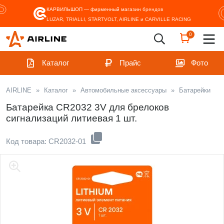
КАРВИЛЬШОП — фирменный магазин
брендов
LUZAR, TRIALLI, STARTVOLT, AIRLINE и CARVILLE RACING
0
Каталог
Прайс
Фото
AIRLINE
»
Каталог
»
Автомобильные аксессуары
»
Батарейки
Батарейка CR2032 3V для брелоков
сигнализаций литиевая 1 шт.
Код товара: CR2032-01