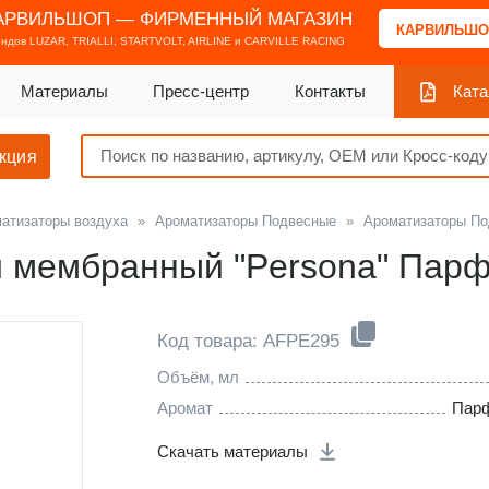
АРВИЛЬШОП — ФИРМЕННЫЙ МАГАЗИН
КАРВИЛЬШО
ендов
LUZAR, TRIALLI, STARTVOLT, AIRLINE и CARVILLE RACING
Материалы
Пресс-центр
Контакты
Ката
кция
атизаторы воздуха
»
Ароматизаторы Подвесные
»
Ароматизаторы П
й мембранный "Persona" Пар
Код товара: AFPE295
Объём, мл
Аромат
Пар
Скачать материалы