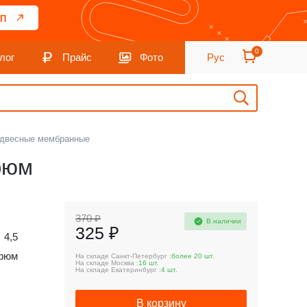
П
0
лог
Прайс
Фото
Рус
одвесные мембранные
фюм
370 ₽
В наличии
325 ₽
4,5
фюм
На складе Санкт-Петербург :
более 20 шт.
На складе Москва :
16 шт.
На складе Екатеринбург :
4 шт.
В корзину