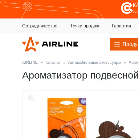
К
бр
Сотрудничество
Точки продаж
Гарантия
Проду
AIRLINE
»
Каталог
»
Автомобильные аксессуары
»
Аром
Ароматизатор подвесно