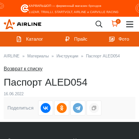
КАРВИЛЬШОП — фирменный магазин
брендов
LUZAR, TRIALLI, STARTVOLT, AIRLINE и CARVILLE RACING
0
Каталог
Прайс
Фото
AIRLINE
»
Материалы
»
Инструкции
»
Паспорт ALED054
Возврат к списку
Паспорт ALED054
16.06.2022
Поделиться