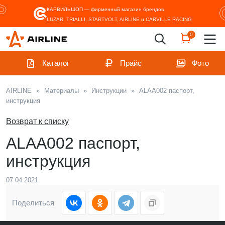
КАРВИЛЬШОП — фирменный магазин
брендов
LUZAR, TRIALLI, STARTVOLT, AIRLINE и CARVILLE RACING
0
Каталог
Прайс
Фото
AIRLINE
»
Материалы
»
Инструкции
»
ALAA002 паспорт,
инструкция
Возврат к списку
ALAA002 паспорт,
инструкция
07.04.2021
Поделиться