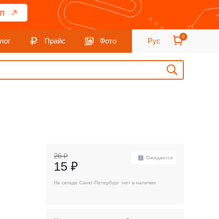
П
0
лог
Прайс
Фото
Рус
26 ₽
Ожидается
15 ₽
На складе Санкт-Петербург :
нет в наличии