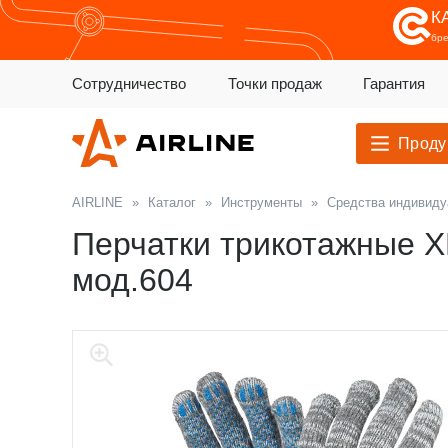
К
бр
Сотрудничество
Точки продаж
Гарантия
Проду
AIRLINE
»
Каталог
»
Инструменты
»
Средства индивиду
Перчатки трикотажные ХБ
мод.604