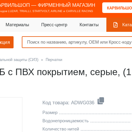
АРВИЛЬШОП — ФИРМЕННЫЙ МАГАЗИН
КАРВИЛЬШО
ендов
LUZAR, TRIALLI, STARTVOLT, AIRLINE и CARVILLE RACING
Материалы
Пресс-центр
Контакты
Ката
кция
альной защиты (СИЗ)
»
Перчатки
 с ПВХ покрытием, серые, (1 п
Код товара: ADWG036
Размер
Водонепроницаемость
Количество нитей