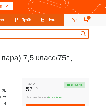
П
0
лог
Прайс
Фото
Рус
ара) 7,5 класс/75г.,
102 ₽
В наличии
57 ₽
XL
Нет
На складе Москва :
более 20 шт.
4