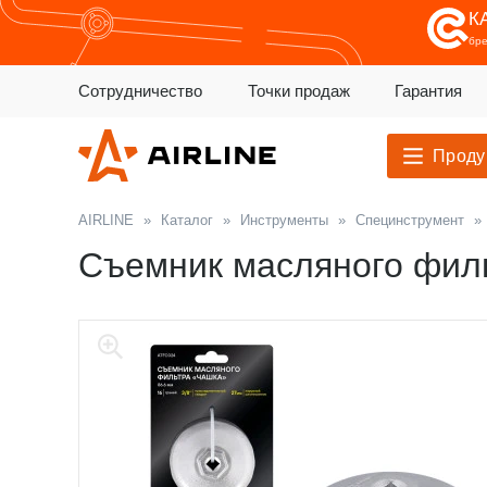
К
бр
Сотрудничество
Точки продаж
Гарантия
Проду
AIRLINE
»
Каталог
»
Инструменты
»
Специнструмент
»
Съемник масляного филь