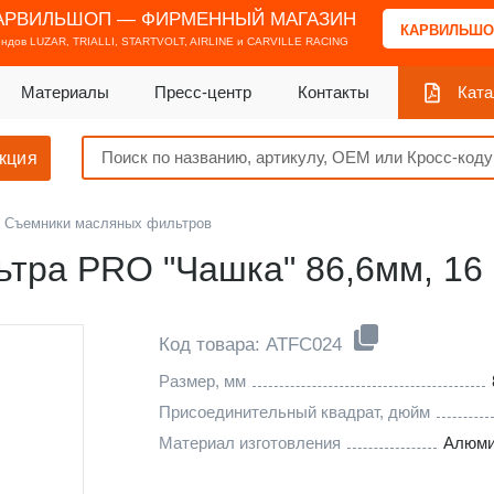
АРВИЛЬШОП — ФИРМЕННЫЙ МАГАЗИН
КАРВИЛЬШО
ендов
LUZAR, TRIALLI, STARTVOLT, AIRLINE и CARVILLE RACING
Материалы
Пресс-центр
Контакты
Ката
кция
Съемники масляных фильтров
тра PRO "Чашка" 86,6мм, 16
Код товара: ATFC024
Размер, мм
Присоединительный квадрат, дюйм
Материал изготовления
Алюми