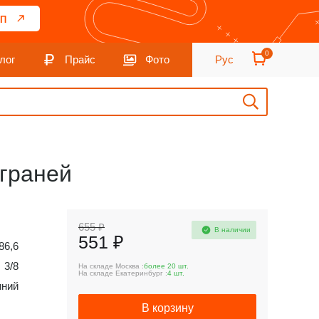
П
0
лог
Прайс
Фото
Рус
 граней
655 ₽
В наличии
551 ₽
86,6
3/8
На складе Москва :
более 20 шт.
На складе Екатеринбург :
4 шт.
ний
В корзину