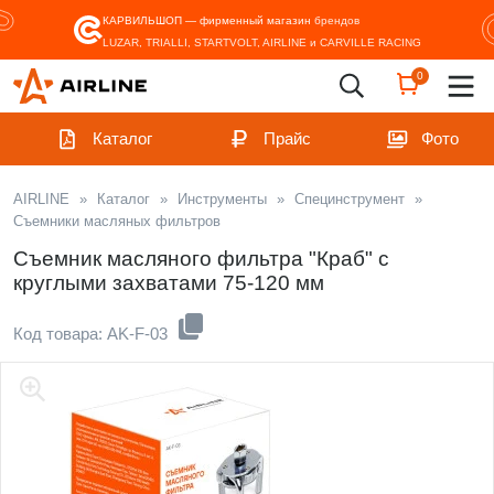
КАРВИЛЬШОП — фирменный магазин
брендов
LUZAR, TRIALLI, STARTVOLT, AIRLINE и CARVILLE RACING
0
Каталог
Прайс
Фото
AIRLINE
»
Каталог
»
Инструменты
»
Специнструмент
»
Съемники масляных фильтров
Съемник масляного фильтра "Краб" с
круглыми захватами 75-120 мм
Код товара: AK-F-03