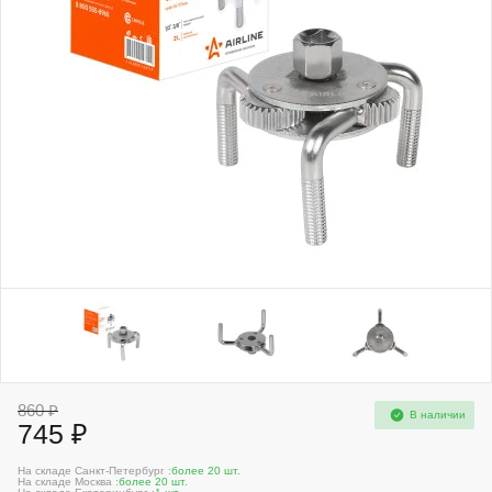
860 ₽
В наличии
745 ₽
На складе Санкт-Петербург :
более 20 шт.
На складе Москва :
более 20 шт.