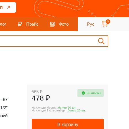
П
0
лог
Прайс
Фото
Рус
565 ₽
В наличии
478 ₽
67
1/2"
На складе Москва :
более 20 шт.
На складе Екатеринбург :
более 20 шт.
ний
В корзину