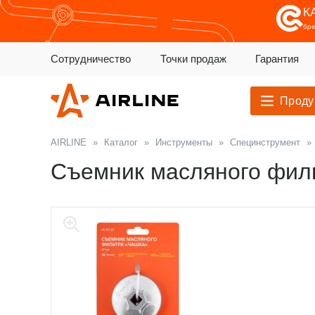
К
бр
Сотрудничество
Точки продаж
Гарантия
Проду
AIRLINE
»
Каталог
»
Инструменты
»
Специнструмент
»
Съемник масляного филь