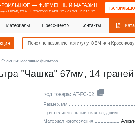
АРВИЛЬШОП — ФИРМЕННЫЙ МАГАЗИН
КАРВИЛЬШО
ендов
LUZAR, TRIALLI, STARTVOLT, AIRLINE и CARVILLE RACING
Материалы
Пресс-центр
Контакты
Ката
кция
Съемники масляных фильтров
тра "Чашка" 67мм, 14 граней
Код товара: AT-FC-02
Размер, мм
Присоединительный квадрат, дюйм
Материал изготовления
Алюми