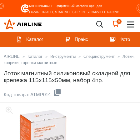
КАРВИЛЬШОП — фирменный магазин
брендов
LUZAR, TRIALLI, STARTVOLT, AIRLINE и CARVILLE RACING
0
Каталог
Прайс
Фото
AIRLINE
»
Каталог
»
Инструменты
»
Специнструмент
»
Лотки,
коврики, тарелки магнитные
Лоток магнитный силиконовый складной для
крепежа 115х115х50мм, набор 4пр.
Код товара: ATMP014