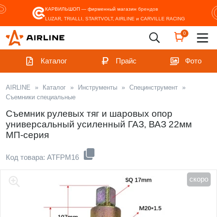
КАРВИЛЬШОП — фирменный магазин
брендов
LUZAR, TRIALLI, STARTVOLT, AIRLINE и CARVILLE RACING
0
Каталог
Прайс
Фото
AIRLINE
»
Каталог
»
Инструменты
»
Специнструмент
»
Съемники специальные
Съемник рулевых тяг и шаровых опор
универсальный усиленный ГАЗ, ВАЗ 22мм
МП-серия
Код товара: ATFPM16
скоро