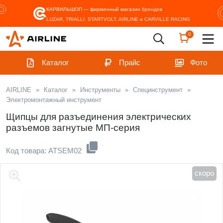
КАРВИЛЬШОП — фирменный магазин
брендов
LUZAR, TRIALLI, STARTVOLT, AIRLINE и CARVILLE RACING
0
Каталог
Прайс
Фото
AIRLINE
»
Каталог
»
Инструменты
»
Специнструмент
»
Электромонтажный инструмент
Щипцы для разъединения электрических
разъемов загнутые МП-серия
Код товара: ATSEM02
скоро