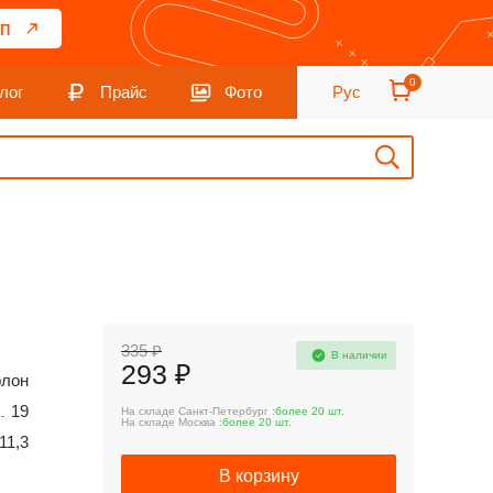
П
0
лог
Прайс
Фото
Рус
335 ₽
В наличии
293 ₽
флон
19
На складе Санкт-Петербург :
более 20 шт.
На складе Москва :
более 20 шт.
11,3
В корзину