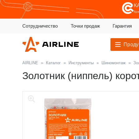
К
бр
Сотрудничество
Точки продаж
Гарантия
Проду
AIRLINE
»
Каталог
»
Инструменты
»
Шиномонтаж
»
Зо
Золотник (ниппель) корот