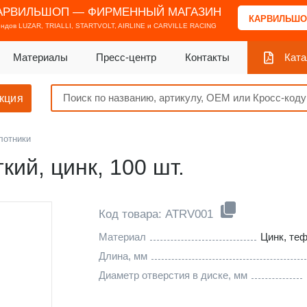
АРВИЛЬШОП — ФИРМЕННЫЙ МАГАЗИН
КАРВИЛЬШО
ендов
LUZAR, TRIALLI, STARTVOLT, AIRLINE и CARVILLE RACING
Материалы
Пресс-центр
Контакты
Ката
кция
лотники
кий, цинк, 100 шт.
Код товара: ATRV001
Материал
Цинк, те
Длина, мм
Диаметр отверстия в диске, мм