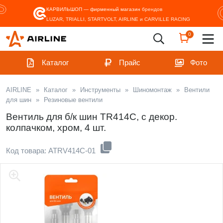
КАРВИЛЬШОП — фирменный магазин
брендов
LUZAR, TRIALLI, STARTVOLT, AIRLINE и CARVILLE RACING
0
Каталог
Прайс
Фото
AIRLINE
»
Каталог
»
Инструменты
»
Шиномонтаж
»
Вентили
для шин
»
Резиновые вентили
Вентиль для б/к шин TR414C, c декор.
колпачком, хром, 4 шт.
Код товара: ATRV414C-01