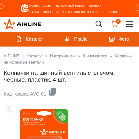
КАРВИЛЬШОП — фирменный магазин
брендов
LUZAR, TRIALLI, STARTVOLT, AIRLINE и CARVILLE RACING
0
Каталог
Прайс
Фото
AIRLINE
»
Каталог
»
Инструменты
»
Шиномонтаж
»
Колпачки
на колесные вентили
Колпачки на шинный вентиль с ключом,
черные, пластик, 4 шт.
Код товара: AVC-01