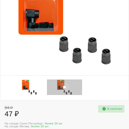
84 ₽
В наличии
47 ₽
На складе Санкт-Петербург :
более 20 шт.
На складе Москва :
более 20 шт.