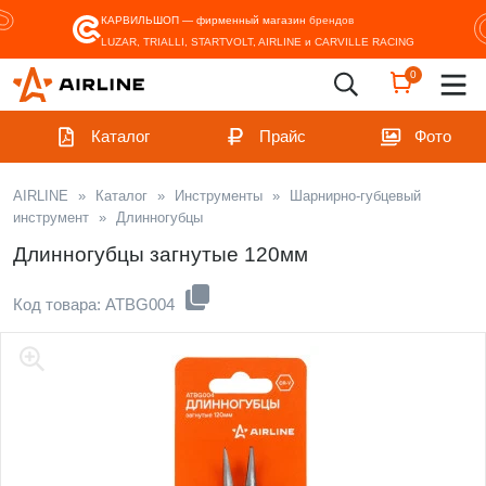
КАРВИЛЬШОП — фирменный магазин
брендов
LUZAR, TRIALLI, STARTVOLT, AIRLINE и CARVILLE RACING
0
Каталог
Прайс
Фото
AIRLINE
»
Каталог
»
Инструменты
»
Шарнирно-губцевый
инструмент
»
Длинногубцы
Длинногубцы загнутые 120мм
Код товара: ATBG004