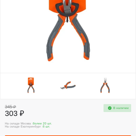
345 ₽
В наличии
303 ₽
На складе Москва :
более 20 шт.
На складе Екатеринбург :
6 шт.