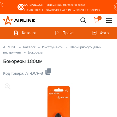
КАРВИЛЬШОП — фирменный магазин
брендов
LUZAR, TRIALLI, STARTVOLT, AIRLINE и CARVILLE RACING
0
Каталог
Прайс
Фото
AIRLINE
»
Каталог
»
Инструменты
»
Шарнирно-губцевый
инструмент
»
Бокорезы
Бокорезы 180мм
Код товара: AT-DCP-8