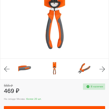
555 ₽
В наличии
469 ₽
На складе Москва :
более 20 шт.