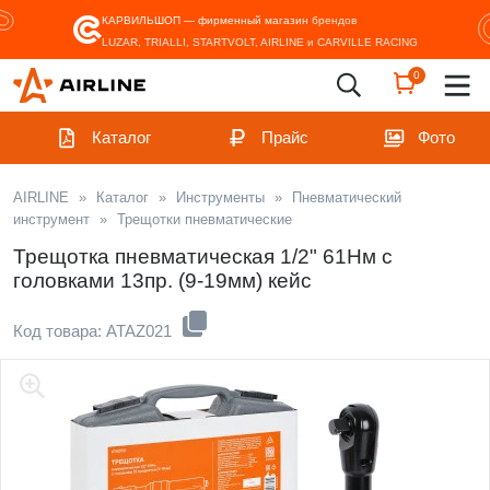
КАРВИЛЬШОП — фирменный магазин
брендов
LUZAR, TRIALLI, STARTVOLT, AIRLINE и CARVILLE RACING
0
Каталог
Прайс
Фото
AIRLINE
»
Каталог
»
Инструменты
»
Пневматический
инструмент
»
Трещотки пневматические
Трещотка пневматическая 1/2" 61Нм с
головками 13пр. (9-19мм) кейс
Код товара: ATAZ021