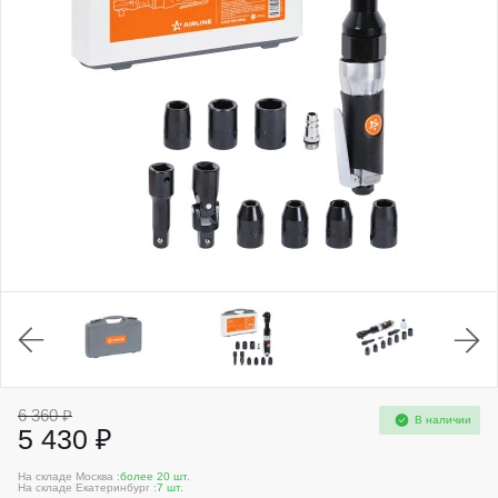
6 360 ₽
В наличии
5 430 ₽
На складе Москва :
более 20 шт.
На складе Екатеринбург :
7 шт.