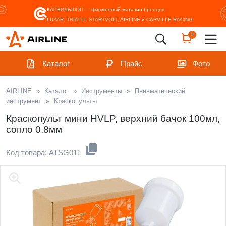
КАРВИЛЬШОП — фирменный магазин
брендов
LUZAR, TRIALLI, STARTVOLT, AIRLINE и CARVILLE RACING
0
Каталог
Прайс
Фото
AIRLINE
»
Каталог
»
Инструменты
»
Пневматический
инструмент
»
Краскопульты
Краскопульт мини HVLP, верхний бачок 100мл,
сопло 0.8мм
Код товара: ATSG011