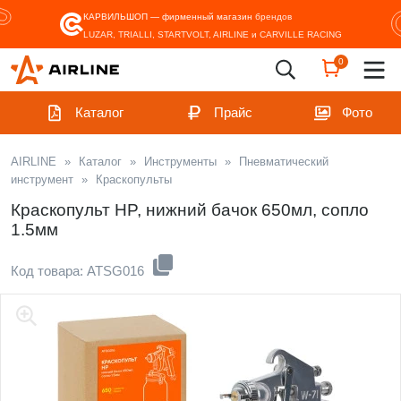
КАРВИЛЬШОП — фирменный магазин
брендов
LUZAR, TRIALLI, STARTVOLT, AIRLINE и CARVILLE RACING
0
Каталог
Прайс
Фото
AIRLINE
»
Каталог
»
Инструменты
»
Пневматический
инструмент
»
Краскопульты
Краскопульт HP, нижний бачок 650мл, сопло
1.5мм
Код товара: ATSG016