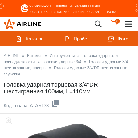
КАРВИЛЬШОП — фирменный магазин
брендов
LUZAR, TRIALLI, STARTVOLT, AIRLINE и CARVILLE RACING
0
Каталог
Прайс
Фото
AIRLINE
»
Каталог
»
Инструменты
»
Головки ударные и
принадлежности
»
Головки ударные 3/4
»
Головки ударные 3/4
шестигранные, наборы
»
Головки ударные 3/4''DR шестигранные,
глубокие
Головка ударная торцевая 3/4"DR
шестигранная 100мм, L=110мм
Код товара: ATAS133