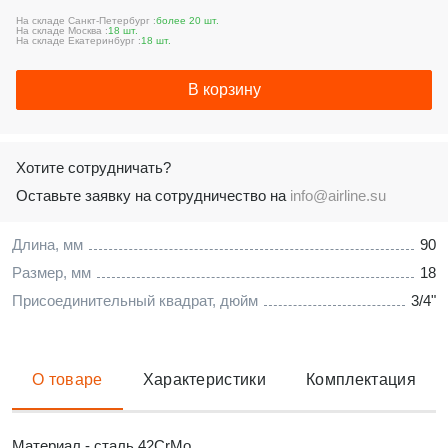
На складе Санкт-Петербург :
более 20 шт.
На складе Москва :
18 шт.
На складе Екатеринбург :
18 шт.
В корзину
Хотите сотрудничать?
Оставьте заявку на сотрудничество на
info@airline.su
Длина, мм
90
Размер, мм
18
Присоединительный квадрат, дюйм
3/4"
О товаре
Характеристики
Комплектация
Материал - сталь 42CrMo