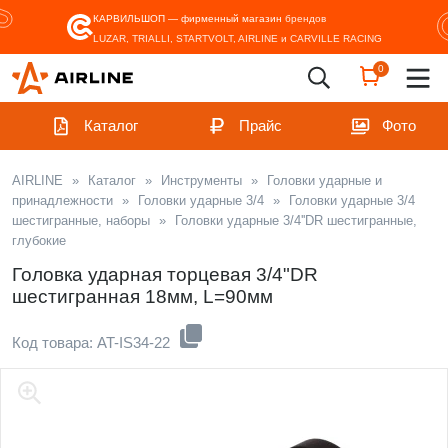
КАРВИЛЬШОП — фирменный магазин
брендов
LUZAR, TRIALLI, STARTVOLT, AIRLINE и CARVILLE RACING
0
Каталог
Прайс
Фото
AIRLINE
»
Каталог
»
Инструменты
»
Головки ударные и
принадлежности
»
Головки ударные 3/4
»
Головки ударные 3/4
шестигранные, наборы
»
Головки ударные 3/4''DR шестигранные,
глубокие
Головка ударная торцевая 3/4"DR
шестигранная 18мм, L=90мм
Код товара: AT-IS34-22