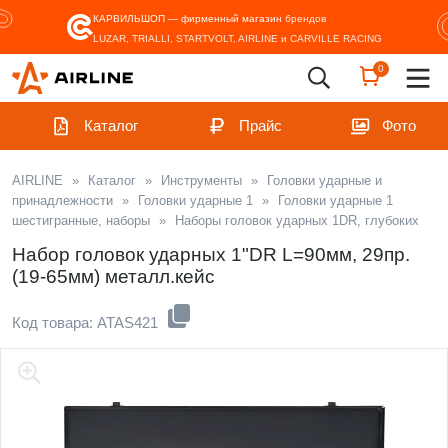
КАРВИЛЬШОП — фирменный магазин
брендов
LUZAR, TRIALLI, STARTVOLT, AIRLINE и CARVILLE RACING
0
Каталог
Прайс
Фото
AIRLINE
»
Каталог
»
Инструменты
»
Головки ударные и
принадлежности
»
Головки ударные 1
»
Головки ударные 1
шестигранные, наборы
»
Наборы головок ударных 1DR, глубоких
Набор головок ударных 1"DR L=90мм, 29пр.
(19-65мм) металл.кейс
Код товара: ATAS421