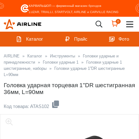
КАРВИЛЬШОП — фирменный магазин
брендов
LUZAR, TRIALLI, STARTVOLT, AIRLINE и CARVILLE RACING
0
Каталог
Прайс
Фото
AIRLINE
»
Каталог
»
Инструменты
»
Головки ударные и
принадлежности
»
Головки ударные 1
»
Головки ударные 1
шестигранные, наборы
»
Головки ударные 1''DR шестигранные
L=90мм
Головка ударная торцевая 1"DR шестигранная
36мм, L=90мм
Код товара: ATAS102