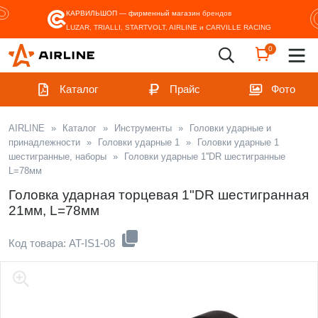
КАРВИЛЬШОП — фирменный магазин
брендов
LUZAR, TRIALLI, STARTVOLT, AIRLINE и CARVILLE RACING
0
Каталог
Прайс
Фото
AIRLINE
»
Каталог
»
Инструменты
»
Головки ударные и
принадлежности
»
Головки ударные 1
»
Головки ударные 1
шестигранные, наборы
»
Головки ударные 1''DR шестигранные
L=78мм
Головка ударная торцевая 1"DR шестигранная
21мм, L=78мм
Код товара: AT-IS1-08