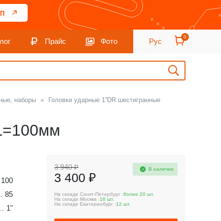
П
0
лог
Прайс
Фото
Рус
ные, наборы
»
Головки ударные 1''DR шестигранные
 L=100мм
3 940 ₽
В наличии
3 400 ₽
100
85
На складе Санкт-Петербург :
более 20 шт.
На складе Москва :
16 шт.
На складе Екатеринбург :
12 шт.
1"