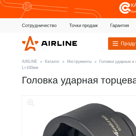
К
бр
Сотрудничество
Точки продаж
Гарантия
Проду
AIRLINE
»
Каталог
»
Инструменты
»
Головки ударные и
L=100мм
Головка ударная торцев