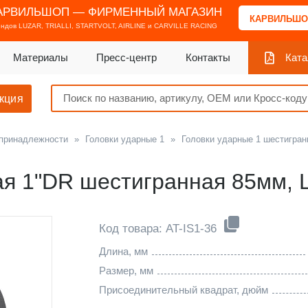
АРВИЛЬШОП — ФИРМЕННЫЙ МАГАЗИН
КАРВИЛЬШО
ендов
LUZAR, TRIALLI, STARTVOLT, AIRLINE и CARVILLE RACING
Материалы
Пресс-центр
Контакты
Ката
кция
 принадлежности
»
Головки ударные 1
»
Головки ударные 1 шестигран
ая 1"DR шестигранная 85мм,
Код товара: AT-IS1-36
Длина, мм
Размер, мм
Присоединительный квадрат, дюйм