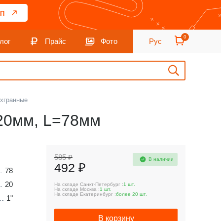
П
0
лог
Прайс
Фото
Рус
ехгранные
 20мм, L=78мм
585 ₽
В наличии
492 ₽
78
20
На складе Санкт-Петербург :
1 шт.
На складе Москва :
1 шт.
На складе Екатеринбург :
более 20 шт.
1"
В корзину