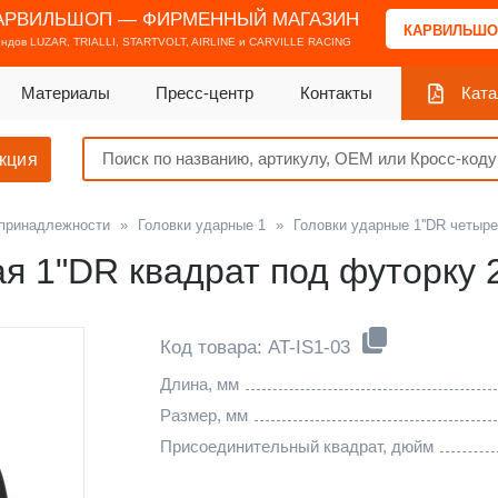
АРВИЛЬШОП — ФИРМЕННЫЙ МАГАЗИН
КАРВИЛЬШО
ендов
LUZAR, TRIALLI, STARTVOLT, AIRLINE и CARVILLE RACING
Материалы
Пресс-центр
Контакты
Ката
кция
 принадлежности
»
Головки ударные 1
»
Головки ударные 1''DR четыр
ая 1"DR квадрат под футорку
Код товара: AT-IS1-03
Длина, мм
Размер, мм
Присоединительный квадрат, дюйм