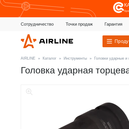
К
бр
Сотрудничество
Точки продаж
Гарантия
Проду
AIRLINE
»
Каталог
»
Инструменты
»
Головки ударные и
Головка ударная торцев