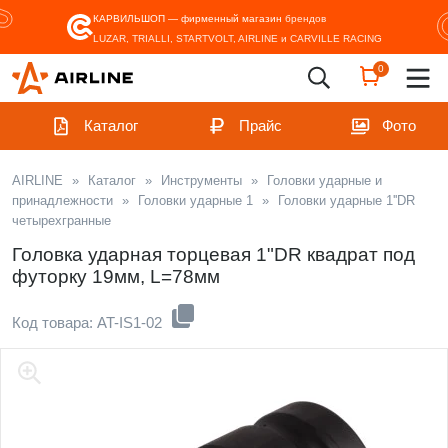
КАРВИЛЬШОП — фирменный магазин
брендов
LUZAR, TRIALLI, STARTVOLT, AIRLINE и CARVILLE RACING
0
Каталог
Прайс
Фото
AIRLINE
»
Каталог
»
Инструменты
»
Головки ударные и
принадлежности
»
Головки ударные 1
»
Головки ударные 1''DR
четырехгранные
Головка ударная торцевая 1"DR квадрат под
футорку 19мм, L=78мм
Код товара: AT-IS1-02