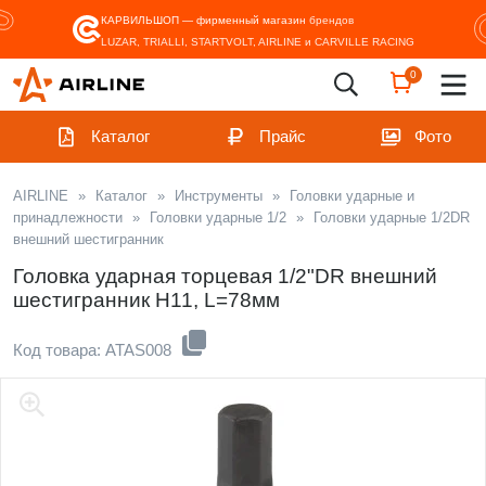
КАРВИЛЬШОП — фирменный магазин
брендов
LUZAR, TRIALLI, STARTVOLT, AIRLINE и CARVILLE RACING
0
Каталог
Прайс
Фото
AIRLINE
»
Каталог
»
Инструменты
»
Головки ударные и
принадлежности
»
Головки ударные 1/2
»
Головки ударные 1/2DR
внешний шестигранник
Головка ударная торцевая 1/2"DR внешний
шестигранник H11, L=78мм
Код товара: ATAS008