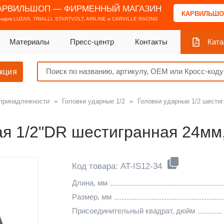
АРВИЛЬШОП — ФИРМЕННЫЙ МАГАЗИН
КАРВИЛЬШО
ендов
LUZAR, TRIALLI, STARTVOLT, AIRLINE и CARVILLE RACING
Материалы
Пресс-центр
Контакты
Ката
кция
 принадлежности
»
Головки ударные 1/2
»
Головки ударные 1/2 шести
ая 1/2"DR шестигранная 24мм
Код товара: AT-IS12-34
Длина, мм
Размер, мм
Присоединительный квадрат, дюйм