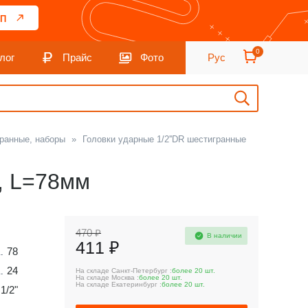
П
0
лог
Прайс
Фото
Рус
гранные, наборы
»
Головки ударные 1/2''DR шестигранные
, L=78мм
470 ₽
В наличии
411 ₽
78
24
На складе Санкт-Петербург :
более 20 шт.
На складе Москва :
более 20 шт.
На складе Екатеринбург :
более 20 шт.
1/2"