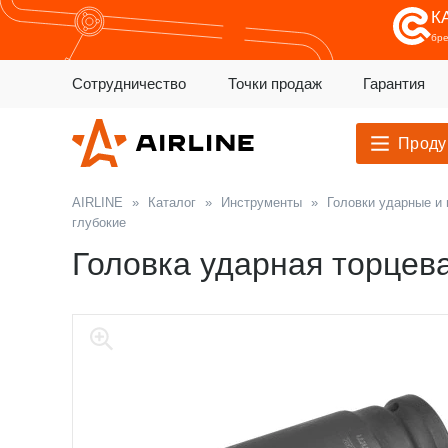
К
бр
Сотрудничество
Точки продаж
Гарантия
Проду
AIRLINE
»
Каталог
»
Инструменты
»
Головки ударные и
глубокие
Головка ударная торцев