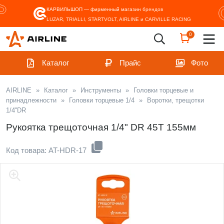
КАРВИЛЬШОП — фирменный магазин
брендов
LUZAR, TRIALLI, STARTVOLT, AIRLINE и CARVILLE RACING
0
Каталог
Прайс
Фото
AIRLINE
»
Каталог
»
Инструменты
»
Головки торцевые и
принадлежности
»
Головки торцевые 1/4
»
Воротки, трещотки
1/4''DR
Рукоятка трещоточная 1/4" DR 45T 155мм
Код товара: AT-HDR-17