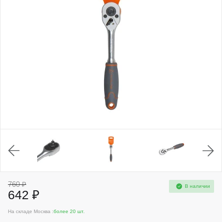
760 ₽
В наличии
642 ₽
На складе Москва :
более 20 шт.